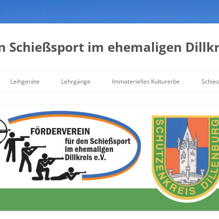
n Schießsport im ehemaligen Dillkre
Leihgeräte
Lehrgänge
Immaterielles Kulturerbe
Schies
Waffensachkunde
Schieß- und Standaufsicht