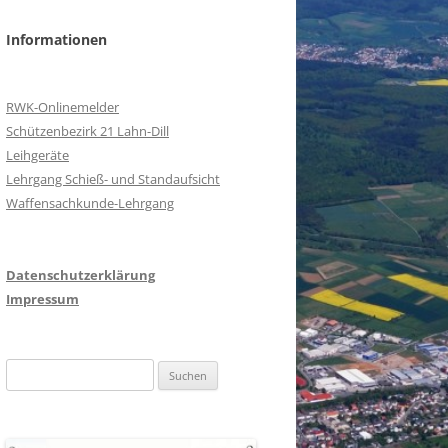
Informationen
RWK-Onlinemelder
Schützenbezirk 21 Lahn-Dill
Leihgeräte
Lehrgang Schieß- und Standaufsicht
Waffensachkunde-Lehrgang
Datenschutzerklärung
Impressum
Suchen
nach: