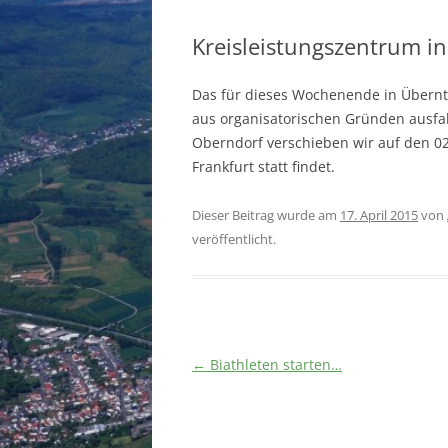
Kreisleistungszentrum in
Das für dieses Wochenende in Übernt
aus organisatorischen Gründen ausfal
Oberndorf verschieben wir auf den 0
Frankfurt statt findet.
Dieser Beitrag wurde am
17. April 2015
von
veröffentlicht.
Beitragsnavigation
←
Biathleten starten…