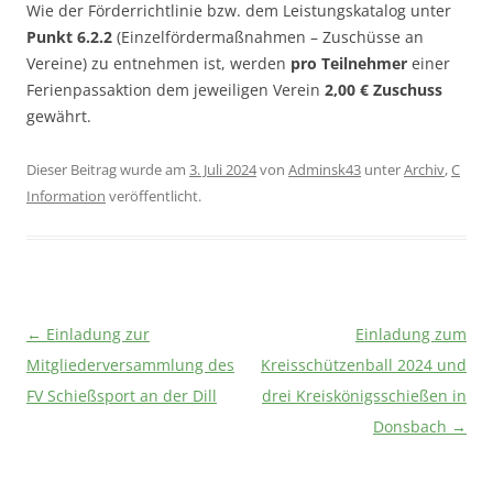
Wie der Förderrichtlinie bzw. dem Leistungskatalog unter
Punkt 6.2.2
(Einzelfördermaßnahmen – Zuschüsse an
Vereine) zu entnehmen ist, werden
pro Teilnehmer
einer
Ferienpassaktion dem jeweiligen Verein
2,00 € Zuschuss
gewährt.
Dieser Beitrag wurde am
3. Juli 2024
von
Adminsk43
unter
Archiv
,
C
Information
veröffentlicht.
Beitragsnavigation
←
Einladung zur
Einladung zum
Mitgliederversammlung des
Kreisschützenball 2024 und
FV Schießsport an der Dill
drei Kreiskönigsschießen in
Donsbach
→