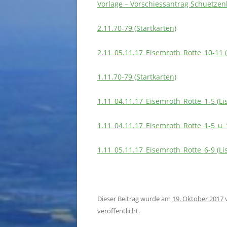
Vorlage – Vorschiessantrag Schuetzen
2.11.70-79 (Startkarten)
2.11_05.11.17_Eisemroth_Rotte_10-11 (
1.11.70-79 (Startkarten)
1.11_04.11.17_Eisemroth_Rotte_1-5 (Lis
1.11_04.11.17_Eisemroth_Rotte_1-5_u_1
1.11_05.11.17_Eisemroth_Rotte_6-9 (Lis
Dieser Beitrag wurde am
19. Oktober 2017
veröffentlicht.