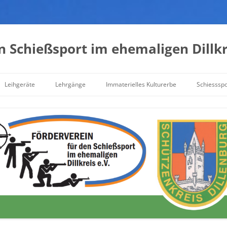
n Schießsport im ehemaligen Dillkre
Leihgeräte
Lehrgänge
Immaterielles Kulturerbe
Schiessspor
Waffensachkunde
Schieß- und Standaufsicht