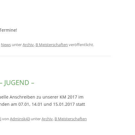
 Termine!
n
News
unter
Archiv
,
B Meisterschaften
veröffentlicht.
 – JUGEND –
ktuelle Anschreiben zu unserer KM 2017 im
nden am 07.01, 14.01 und 15.01.2017 statt
6
von
Adminsk43
unter
Archiv
,
B Meisterschaften