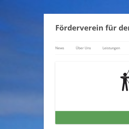
Zum
Inhalt
springen
Förderverein für de
News
Über Uns
Leistungen
Archiv
Der Förderverein
Vorstand
Vereine
Schützenbälle und deren
Organisation