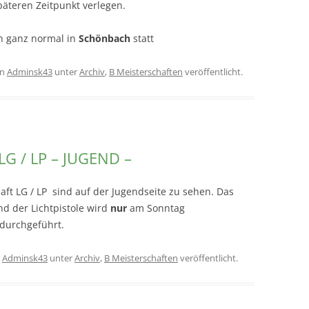
äteren Zeitpunkt verlegen.
n ganz normal in
Schönbach
statt
on
Adminsk43
unter
Archiv
,
B Meisterschaften
veröffentlicht.
LG / LP – JUGEND –
haft LG / LP sind auf der Jugendseite zu sehen. Das
d der Lichtpistole wird
nur
am Sonntag
 durchgeführt.
n
Adminsk43
unter
Archiv
,
B Meisterschaften
veröffentlicht.