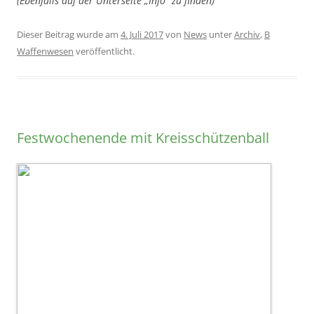
(Ebenfalls auf der Unterseite „Info“ zu finden)
Dieser Beitrag wurde am
4. Juli 2017
von
News
unter
Archiv
,
B
Waffenwesen
veröffentlicht.
Festwochenende mit Kreisschützenball