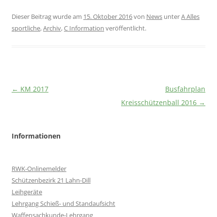
Dieser Beitrag wurde am
15. Oktober 2016
von
News
unter
A Alles
sportliche
,
Archiv
,
C Information
veröffentlicht.
Beitragsnavigation
←
KM 2017
Busfahrplan
Kreisschützenball 2016
→
Informationen
RWK-Onlinemelder
Schützenbezirk 21 Lahn-Dill
Leihgeräte
Lehrgang Schieß- und Standaufsicht
Waffensachkunde-Lehrgang